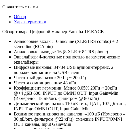
Свяжитесь с нами
Обзор
Характеристики
Обзор товара Цифровой микшер Yamaha TF-RACK
Аналоговые входы: 16 mic/line (XLR/TRS combo) + 2
stereo line (RCA pin)
Аналоговые выходы: 16 (8 XLR + 8 TRS phone)
Эквалайзер: 4-полосные полностью параметрические
эквалайзеры
Цифровые выходы: 34×34 USB аудиоинтерфейс, 2-
дорожечная запись на USB флеш
Частотный диапазон: 20 Гц ~ 20 кГц
Частота семплирования: 48 кГц
Коэффициент гармоник: Менее 0.05% 20Гц ~ 20кГц
@+4 дБВ 600, INPUT до OMNI OUT, Input Gain=Min.
(Измерено –18 дБ/окт. фильтром @ 80 кГц)
Динамический диапазон: 110 дБ тип., ЦАП, 107 дБ тип.,
INPUT до OMNI OUT, Input Gain=Min.
Взаимное проникновение каналов: –100 дБ (Измерено –
30 дБ/окт. фильтром @22 кГц), смежные INPUT/OMNI
OUT каналы, Input Gain=Min