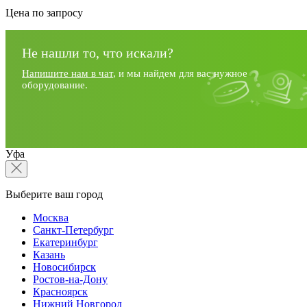
Цена по запросу
Не нашли то, что искали?
Напишите нам в чат
, и мы найдем для вас нужное
оборудование.
Уфа
Выберите ваш город
Москва
Санкт-Петербург
Екатеринбург
Казань
Новосибирск
Ростов-на-Дону
Красноярск
Нижний Новгород