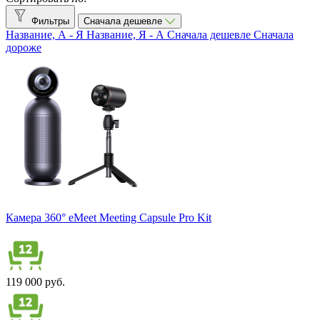
eMeet
2
Фильтры
Сначала дешевле
KanDao
1
Название, А - Я
Название, Я - А
Сначала дешевле
Сначала
дороже
Lenovo
1
Owl Labs
2
Максимальное разрешение
Full HD (1920×1080)
5
HD (1280×720)
1
Угол обзора
Интерфейсы
HDMI
1
Камера 360° eMeet Meeting Capsule Pro Kit
LAN
1
USB 2.0
1
USB 3.0
3
Аналоговый аудио
1
119 000 руб.
Разъемы
HDMI A
1