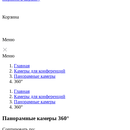
Корзина
Меню
Меню
Главная
Камеры для конференций
Панорамные камеры
360°
Главная
Камеры для конференций
Панорамные камеры
Фильтры
360°
Очистить
Панорамные камеры 360°
Фильтр
Все производители
Сортировать по: