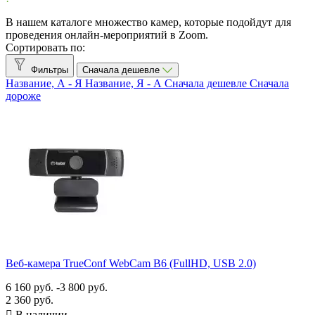
В нашем каталоге множество камер, которые подойдут для
clevermic BKR
0
проведения онлайн-мероприятий в Zoom.
Сортировать по:
Клеверкам
9
Фильтры
Сначала дешевле
Клевермик
12
Название, А - Я
Название, Я - А
Сначала дешевле
Сначала
дороже
Труконф
3
Все производители
Accutone
1
Avaya
2
Aver
2
AVerMedia
4
Biamp
2
Cisco
1
ClearOne
1
CleverCam
9
Веб-камера TrueConf WebCam B6 (FullHD, USB 2.0)
CleverMic
12
eMeet
11
6 160 руб.
-3 800 руб.
Grandstream
1
2 360 руб.
Huddly
2

В наличии