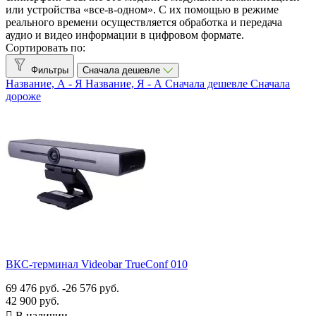
или устройства «все-в-одном». С их помощью в режиме
Рекомендованные бренды
реального времени осуществляется обработка и передача
аудио и видео информации в цифровом формате.
Сортировать по:
clevermic BKR
0
Фильтры
Сначала дешевле
Клеверкам
0
Название, А - Я
Название, Я - А
Сначала дешевле
Сначала
дороже
Клевермик
2
Труконф
22
Все производители
CleverMic
2
TrueConf Group H.323/SIP
18
TrueConf Kiosk
1
TrueConf Room
7
TrueConf Videobar
3
Максимальное разрешение
ВКС-терминал Videobar TrueConf 010
4K UHD (3840×2160)
3
69 476 руб.
-26 576 руб.
Full HD (1920×1080)
22
42 900 руб.

В наличии