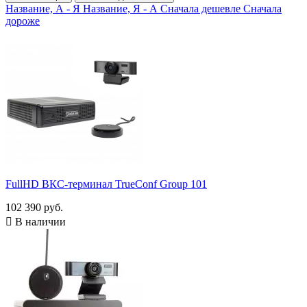
CleverMic
1
Название, А - Я
Название, Я - А
Сначала дешевле
Сначала
TrueConf Group H.323/SIP
17
дороже
Показать товары
18
FullHD ВКС-терминал TrueConf Group 101
102 390 руб.

В наличии