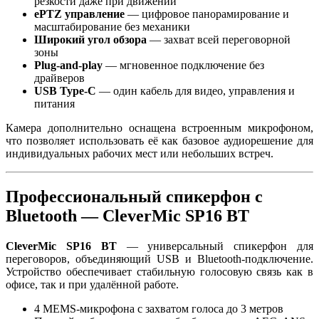
резкости даже при движении
ePTZ управление
— цифровое панорамирование и
масштабирование без механики
Широкий угол обзора
— захват всей переговорной
зоны
Plug-and-play
— мгновенное подключение без
драйверов
USB Type-C
— один кабель для видео, управления и
питания
Камера дополнительно оснащена встроенным микрофоном,
что позволяет использовать её как базовое аудиорешение для
индивидуальных рабочих мест или небольших встреч.
Профессиональный спикерфон с
Bluetooth — CleverMic SP16 BT
CleverMic SP16 BT
— универсальный спикерфон для
переговоров, объединяющий USB и Bluetooth-подключение.
Устройство обеспечивает стабильную голосовую связь как в
офисе, так и при удалённой работе.
4 MEMS-микрофона с захватом голоса до 3 метров