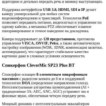
аудиторию и детально передать речь и мимику выступающих.
Поддержка интерфейсов
USB 3.0, HDMI, SDI и IP
делает
камеру универсальной для любых систем
видеоконференцсвязи и трансляций. Технология
PoE
позволяет передавать питание, видеосигнал и управление по
одному кабелю, а механика PTZ обеспечивает плавное
панорамирование и точное наведение на докладчика.
Камера поддерживает до
128 предустановок
, протоколы
управления
VISCA, ONVIF, Pelco
, а также автоматическую
настройку изображения (WDR, 3DNR, компенсация засветки,
антимерцание), что гарантирует стабильное качество
картинки даже в сложных условиях освещенности.
Спикерфон CleverMic SP23 Plus BT
Спикерфон оснащен
8-элементным микрофонным
массивом
с радиусом захвата до 6 м и поддержкой
технологии
DOA
(определение направления голоса).
Интеллектуальные алгоритмы шумоподавления (AI +
традиционные 3A: AEC, ANC, AGC) устраняют эхо и
фоновые звуки, обеспечивая четкую передачу речи.
Мощный динамик с интеллектуальным эквалайзером