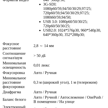
3G-SDI:
1080p60/59,94/50/30/29,97/25;
720p60/59,94/50/30/29,97/25;
1080i60/59,94/50;
USB 3.0: 1080p60/50/30/25;
720p60/50/30/25;
USB2.0: 1024*576p30, 960*540p30,
640*360p30, 352*288p30;
Фокусное
2,8 ～ 14 мм
расстояние
Соотношение
> 50 дБ
сигнал/шум
Минимальная
0,01 люкс
освещенность
Фокусировка
Авто / Ручная
Минимальное
расстояние
0,3 м (широкий угол), 1 м (телережим)
фокусировки
Диафрагма
Авто / Ручная
Авто / Ручной / Автослежение / OnePush /
Баланс белого
В помещении / На улице
Электронный