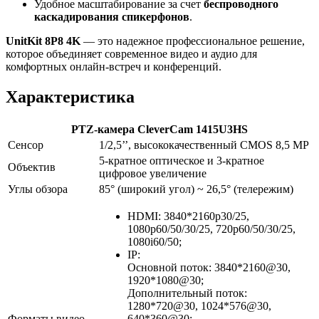
Удобное масштабирование за счет
беспроводного
каскадирования спикерфонов
.
UnitKit 8P8 4K
— это надежное профессиональное решение,
которое объединяет современное видео и аудио для
комфортных онлайн-встреч и конференций.
Характеристика
PTZ-камера CleverCam 1415U3HS
Сенсор
1/2,5’’, высококачественный CMOS 8,5 MP
5-кратное оптическое и 3-кратное
Объектив
цифровое увеличение
Углы обзора
85° (широкий угол) ~ 26,5° (телережим)
HDMI: 3840*2160p30/25,
1080p60/50/30/25, 720p60/50/30/25,
1080i60/50;
IP:
Основной поток: 3840*2160@30,
1920*1080@30;
Дополнительный поток:
1280*720@30, 1024*576@30,
Форматы видео
640*360@30;